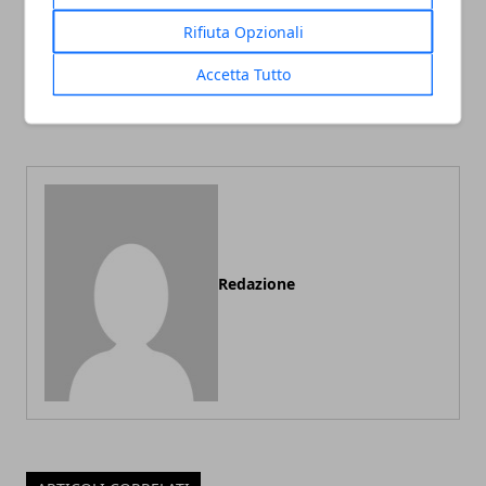
Rifiuta Opzionali
Articolo Precedente
Articolo Successivo
Robot tagliaerba: come
Hotel di lusso per anziani
Accetta Tutto
scegliere il modello più
adatto
Redazione