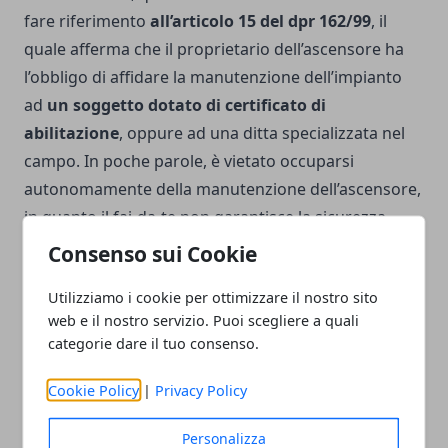
fare riferimento
all’articolo 15 del dpr 162/99
, il
quale afferma che il proprietario dell’ascensore ha
l’obbligo di affidare la manutenzione dell’impianto
ad
un soggetto dotato di certificato di
abilitazione
, oppure ad una ditta specializzata nel
campo. In poche parole, è vietato occuparsi
autonomamente della manutenzione dell’ascensore,
in quanto il fai-da-te non garantisce la sicurezza
degli utenti.
Consenso sui Cookie
Utilizziamo i cookie per ottimizzare il nostro sito
web e il nostro servizio. Puoi scegliere a quali
categorie dare il tuo consenso.
Facebook
Twitter
Whatsapp
Cookie Policy
|
Privacy Policy
Personalizza