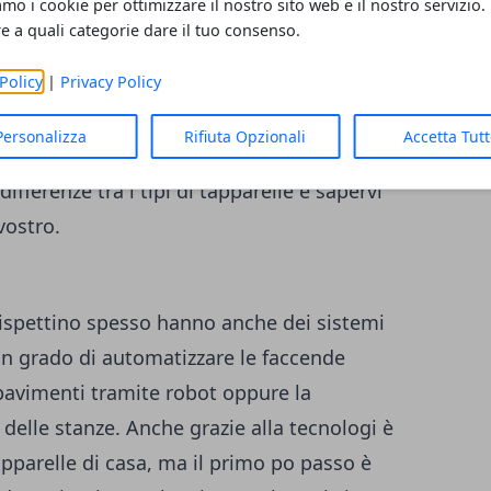
amo i cookie per ottimizzare il nostro sito web e il nostro servizio.
i, così da non rischiare l’usura. Altri
re a quali categorie dare il tuo consenso.
o abbinarsi bene ad una casa di lusso sono
Policy
|
Privacy Policy
 si adatta a qualunque esigenza e che è
ero, è l’alluminio coibentato, forse uno dei
Personalizza
Rifiuta Opzionali
Accetta Tut
e qualità e resistenza. Un esperto nel
differenze tra i tipi di tapparelle e sapervi
vostro.
rispettino spesso hanno anche dei sistemi
n grado di automatizzare le faccende
pavimenti tramite robot oppure la
 delle stanze. Anche grazie alla tecnologi è
apparelle di casa, ma il primo po passo è