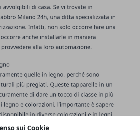
avvolgibili di casa. Se vi trovate in
Fabbro Milano 24h
, una ditta specializzata in
zzazione. Infatti, non solo occorre fare una
a occorre anche installarle in maniera
 provvedere alla loro automazione.
egno
uramente quelle in legno, perché sono
turali più pregiati. Queste tapparelle in un
uramente di dare un tocco di classe in più
 di legno e colorazioni, l’importante è sapere
isponibile in diverse colorazioni e in legni
tà differenti e anche resistenze diverse. Il
enso sui Cookie
e e deve essere rivestito di lacche che lo