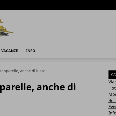
E VACANZE
INFO
 tapparelle, anche di lusso
CA
Via
parelle, anche di
Hot
Mo
Bel
Eve
Inf