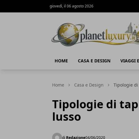
giovedì, il 06 agosto 2026
Planet Luxury
HOME
CASA E DESIGN
VIAGGI 
Home
Casa e Design
Tipologie di
Tipologie di tap
lusso
di
Redazione
04/06/2020