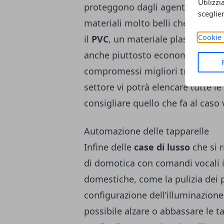
Utilizzi
proteggono dagli agenti atmosferic
sceglie
materiali molto belli che posson
Cookie 
il
PVC
, un materiale plastico che
anche piuttosto economico e legg
compromessi migliori tra chi vuol
settore vi potrà elencare tutte le 
consigliare quello che fa al caso 
Automazione delle tapparelle
Infine delle
case di lusso
che si 
di domotica con comandi vocali i
domestiche, come la pulizia dei 
configurazione dell’illuminazione
possibile alzare o abbassare le t