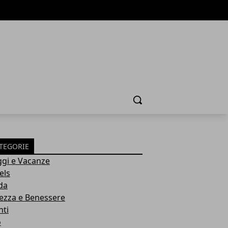
Cerca
TEGORIE
ggi e Vacanze
els
da
lezza e Benessere
nti
o