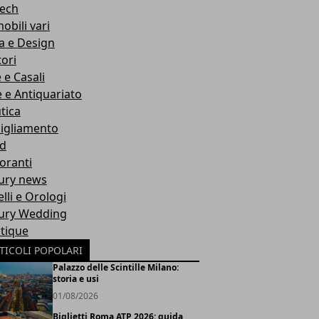
Tech
obili vari
a e Design
ori
e e Casali
e e Antiquariato
tica
igliamento
d
toranti
ury news
lli e Orologi
ury Wedding
tique
TICOLI POPOLARI
Palazzo delle Scintille Milano:
storia e usi
01/08/2026
Biglietti Roma ATP 2026: guida