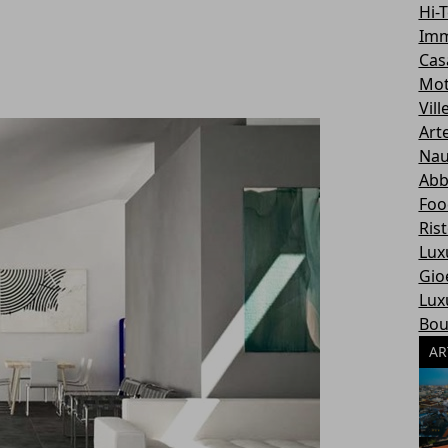
Hi-
Imm
Cas
Mot
Vill
Art
Nau
Abb
Foo
Ris
Lux
Gioe
Lux
Bou
AR