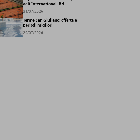
agli Internazionali BNL
31/07/2026
Terme San Giuliano: offerta e
periodi migliori
29/07/2026