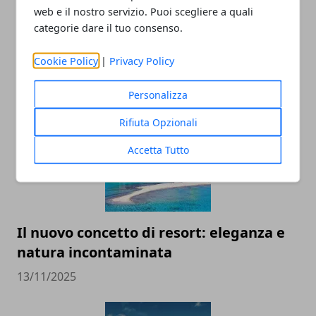
web e il nostro servizio. Puoi scegliere a quali
categorie dare il tuo consenso.
Le capitali del benessere: relax e
lifestyle nelle città del mondo
Cookie Policy
|
Privacy Policy
14/11/2025
Personalizza
Rifiuta Opzionali
Accetta Tutto
Il nuovo concetto di resort: eleganza e
natura incontaminata
13/11/2025