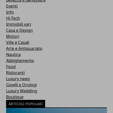
Bellezza e Benessere
Eventi
Info
Hi-Tech
Immobili vari
Casa e Design
Motori
Ville e Casali
Arte e Antiquariato
Nautica
Abbigliamento
Food
Ristoranti
Luxury news
Gioelli e Orologi
Luxury Wedding
Boutique
ARTICOLI POPOLARI