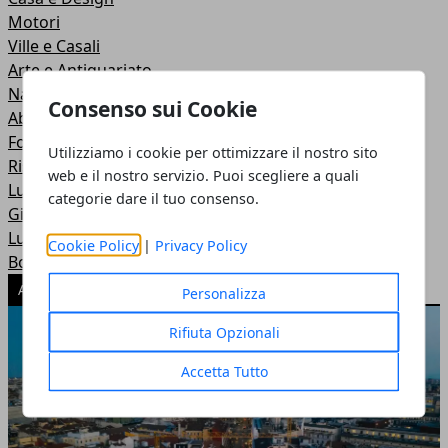
Motori
Ville e Casali
Arte e Antiquariato
Nautica
Consenso sui Cookie
Abbigliamento
Food
Utilizziamo i cookie per ottimizzare il nostro sito
Ristoranti
web e il nostro servizio. Puoi scegliere a quali
Luxury news
categorie dare il tuo consenso.
Gioelli e Orologi
Luxury Wedding
Cookie Policy
|
Privacy Policy
Boutique
ARTICOLI POPOLARI
Personalizza
Rifiuta Opzionali
Accetta Tutto