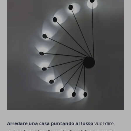
Arredare una casa puntando al lusso
vuol dire