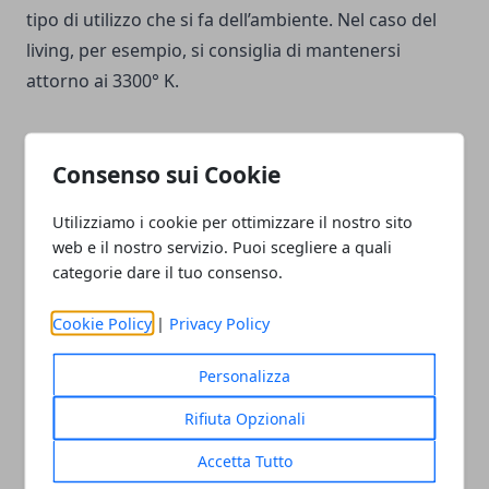
tipo di utilizzo che si fa dell’ambiente. Nel caso del
living, per esempio, si consiglia di mantenersi
attorno ai 3300° K.
Consenso sui Cookie
Utilizziamo i cookie per ottimizzare il nostro sito
Facebook
Twitter
Whatsapp
web e il nostro servizio. Puoi scegliere a quali
categorie dare il tuo consenso.
Cookie Policy
|
Privacy Policy
Articolo Precedente
Articolo Successivo
Alimentazione e
Le zone di Milano più "in"
Personalizza
produttività: sono
per comprare casa
collegate?
Rifiuta Opzionali
Accetta Tutto