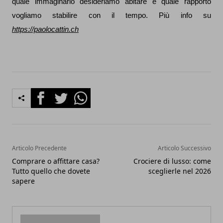
quale immaginario desideriamo abitare e quale rapporto
vogliamo stabilire con il tempo. Più info su
https://paolocattin.ch
Facebook
Twitter
Whatsapp
Articolo Precedente
Articolo Successivo
Comprare o affittare casa?
Crociere di lusso: come
Tutto quello che dovete
sceglierle nel 2026
sapere