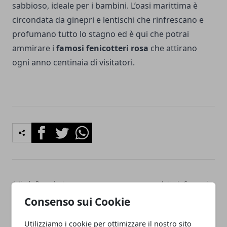
sabbioso, ideale per i bambini. L’oasi marittima è
circondata da ginepri e lentischi che rinfrescano e
profumano tutto lo stagno ed è qui che potrai
ammirare i
famosi fenicotteri rosa
che attirano
ogni anno centinaia di visitatori.
Facebook
Twitter
Whatsapp
Articolo Precedente
Articolo Successivo
Trasforma il Tuo Pavimento
Tipologie di tapparelle,
Consenso sui Cookie
Di Casa Con Il Travertino
anche di lusso
Utilizziamo i cookie per ottimizzare il nostro sito