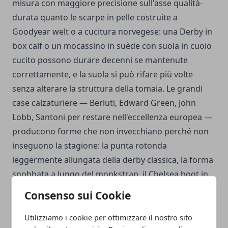
misura con maggiore precisione sull'asse qualità-
durata quanto le scarpe in pelle costruite a
Goodyear welt o a cucitura norvegese: una Derby in
box calf o un mocassino in suède con suola in cuoio
cucito possono durare decenni se mantenute
correttamente, e la suola si può rifare più volte
senza alterare la struttura della tomaia. Le grandi
case calzaturiere — Berluti, Edward Green, John
Lobb, Santoni per restare nell'eccellenza europea —
producono forme che non invecchiano perché non
inseguono la stagione: la punta rotonda
leggermente allungata della derby classica, la forma
snobbata a lungo del monkstrap, il Chelsea boot in
pelle liscia sono silhouette che il tempo ha già
Consenso sui Cookie
verificato.
Utilizziamo i cookie per ottimizzare il nostro sito