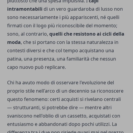
piuttosto che una spesa impulsiva. I
capi
intramontabili
di un vero guardaroba di lusso non
sono necessariamente i più appariscenti, né quelli
firmati con il logo più riconoscibile del momento;
sono, al contrario,
quelli che resistono ai cicli della
moda
, che si portano con la stessa naturalezza in
contesti diversi e che col tempo acquistano una
patina, una presenza, una familiarità che nessun
capo nuovo può replicare.
Chi ha avuto modo di osservare l'evoluzione del
proprio stile nell'arco di un decennio sa riconoscere
questo fenomeno: certi acquisti si rivelano centrali
— strutturanti, si potrebbe dire — mentre altri
svaniscono nell'oblio di un cassetto, acquistati con
entusiasmo e abbandonati dopo pochi utilizzi. La
differenza tra i due non risiede quasi mai nel prezzo,