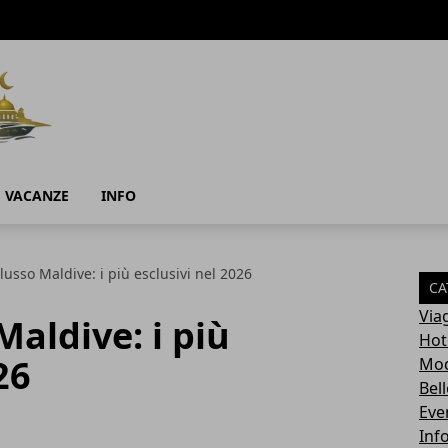
E VACANZE
INFO
 lusso Maldive: i più esclusivi nel 2026
CA
Via
Maldive: i più
Hot
26
Mo
Bel
Eve
Inf