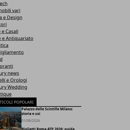
Tech
obili vari
a e Design
ori
e e Casali
e e Antiquariato
tica
igliamento
d
toranti
ury news
lli e Orologi
ury Wedding
tique
TICOLI POPOLARI
Palazzo delle Scintille Milano:
storia e usi
01/08/2026
Biglietti Roma ATP 2026: guida