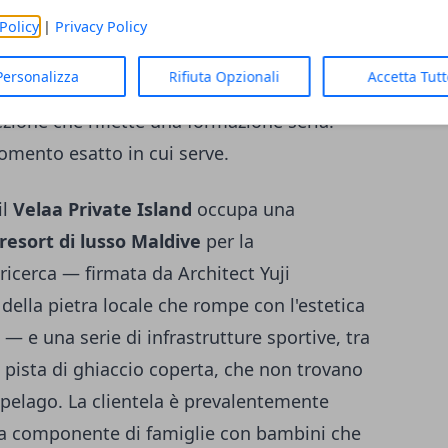
ente per nuotare senza toccare il fondale in
Policy
|
Privacy Policy
 dettaglio che nei resort più piccoli non è
Personalizza
Rifiuta Opzionali
Accetta Tut
tler, presente in tutte le categorie di
ezione che riflette una formazione seria:
omento esatto in cui serve.
il
Velaa Private Island
occupa una
resort di lusso Maldive
per la
ricerca — firmata da Architect Yuji
della pietra locale che rompe con l'estetica
 — e una serie di infrastrutture sportive, tra
 pista di ghiaccio coperta, che non trovano
rcipelago. La clientela è prevalentemente
a componente di famiglie con bambini che