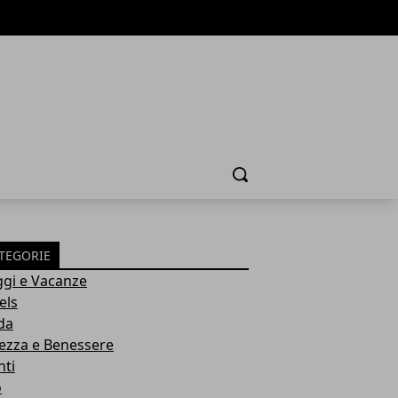
Cerca
TEGORIE
ggi e Vacanze
els
da
lezza e Benessere
nti
o