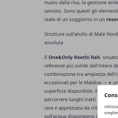
nuoto dalla riva, la gestione ambi
servizio. Sono questi gli element
reale di un soggiorno in un
resor
Strutture sull'atollo di Malé Nord
assoluta
Il
One&Only Reethi Rah
, situat
referenze più solide dell'intera de
combinazione tra ampiezza dell'i
eccezionali per le Maldive — e un
superficie disponibile; il risulta
Cons
percorrere lunghi tratti di spiag
Utilizzi
rara e apprezzata da chi ha già s
sceglie
sull'acqua dispongono di piatta