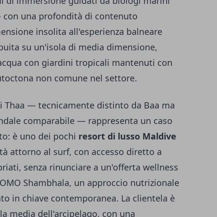
mi di immersione guidati da biologi marini
— con una profondità di contenuto
ensione insolita all'esperienza balneare
ribuita su un'isola di media dimensione,
l'acqua con giardini tropicali mantenuti con
autoctona non comune nel settore.
o di Thaa — tecnicamente distinto da Baa ma
 fondale comparabile — rappresenta un caso
to: è uno dei pochi
resort di lusso Maldive
tà attorno al surf, con accesso diretto a
riati, senza rinunciare a un'offerta wellness
a COMO Shambhala, un approccio nutrizionale
ato in chiave contemporanea. La clientela è
lla media dell'arcipelago, con una