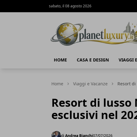
sabato, il 08 agosto 2026
Planet Luxury
HOME
CASA E DESIGN
VIAGGI 
Home
Viaggi e Vacanze
Resort di
Resort di lusso 
esclusivi nel 20
di
Andrea Bianchi
07/07/2026