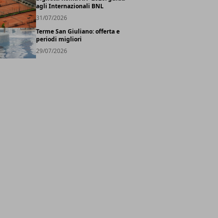
agli Internazionali BNL
31/07/2026
Terme San Giuliano: offerta e
periodi migliori
29/07/2026