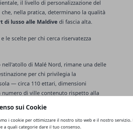
entale, il livello di personalizzazione del
i che, nella pratica, determinano la qualità
t di lusso alle Maldive
di fascia alta.
 e le scelte per chi cerca riservatezza
o nell'atollo di Malé Nord, rimane una delle
stinazione per chi privilegia la
sola — circa 110 ettari, dimensioni
 numero di ville contenuto rispetto alla
to è una densità di ospiti che permette di
enso sui Cookie
gia senza incontrare nessuno, condizione
amo i cookie per ottimizzare il nostro sito web e il nostro servizio.
perimentato resort più compatti. Le ville
re a quali categorie dare il tuo consenso.
forme ampie, immersione diretta in laguna e