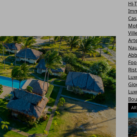
Hi-
Imm
Cas
Mot
Vill
Art
Nau
Abb
Foo
Ris
Lux
Gioe
Lux
Bou
AR